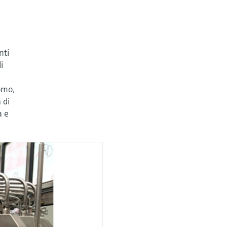
nti
i
omo,
 di
a e