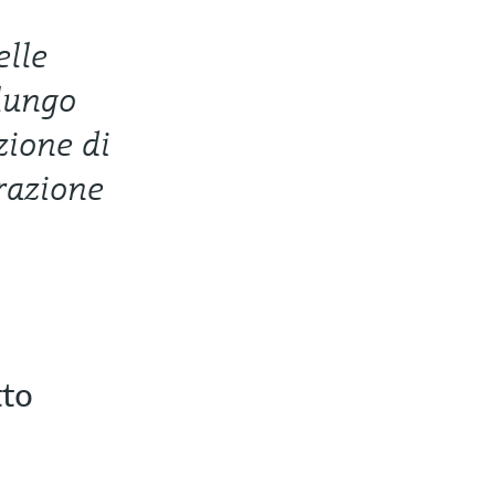
elle
 lungo
zione di
razione
tto