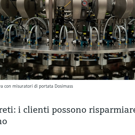
va con misuratori di portata Dosimass
eti: i clienti possono risparmiar
no