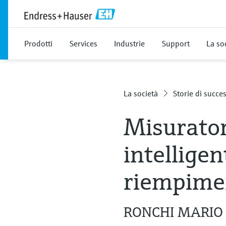
Prodotti
Services
Industrie
Support
La so
La società
Storie di succe
Misurator
intelligen
riempime
RONCHI MARIO ha