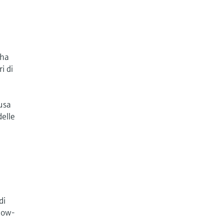
 ha
i di
usa
delle
di
now-