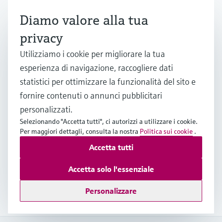
Scoprite il potenziale dell'idrogeno come
Diamo valore alla tua
materia prima essenziale nel settore Power &
Energy per ridurre le emissioni di carbonio.
privacy
Scoprite come Endress+Hauser può supportarvi
Utilizziamo i cookie per migliorare la tua
lungo la strada verso il "net zero".
esperienza di navigazione, raccogliere dati
statistici per ottimizzare la funzionalità del sito e
Miglioramento della sicurezza
fornire contenuti o annunci pubblicitari
nelle applicazioni H
e CCUS
personalizzati.
2
Selezionando "Accetta tutti", ci autorizzi a utilizzare i cookie.
Le proprietà uniche di H
e CO
pongono agli
Per maggiori dettagli, consulta la nostra
Politica sui cookie
.
2
2
operatori una serie di sfide. Scoprite in che
Accetta tutti
modo la nostra offerta e le nostre competenze
possono contribuire a ottimizzare la sicurezza e
Accetta solo l'essenziale
l'efficienza delle applicazioni di gestione
dell'idrogeno e CCUS.
Personalizzare