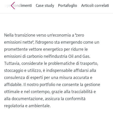
microonde
microonde
Approfondimenti
Case study
Portafoglio
Articoli correlati
dell'eccellenza operativa e dei
Accesso a Device Viewer
modelli decisionali
Memosens technology
Misura del livello tramite la misura
Trova informazioni e documentazione
specifiche sul prodotto
della pressione
Visualizza tutti
Trova i ricambi giusti
Nella transizione verso un'economia a "zero
Visualizza tutti
Trova i ricambi per codice prodotto, codice
emissioni nette", l'idrogeno sta emergendo come un
ordine o numero di serie
promettente vettore energetico per ridurre le
emissioni di carbonio nell'industria Oil and Gas.
Tuttavia, considerate le problematiche di trasporto,
stoccaggio e utilizzo, è indispensabile affidarsi alla
consulenza di esperti per una misura accurata e
affidabile. Il nostro portfolio ne consente la gestione
ottimale e nel contempo, grazie alla tracciabilità e
alla documentazione, assicura la conformità
regolatoria e ambientale.