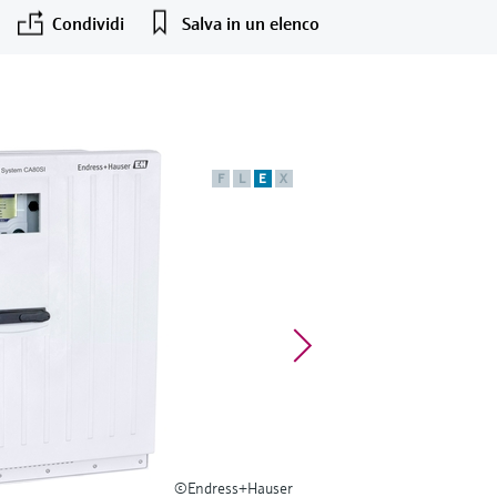
Condividi
Salva in un elenco
F
L
E
X
©Endress+Hauser