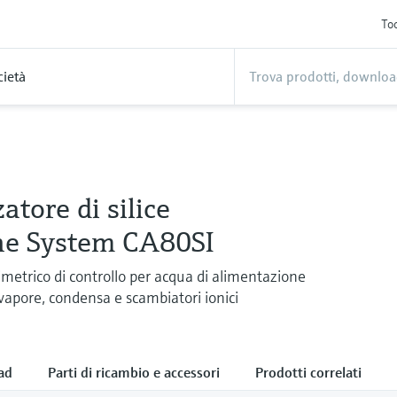
Too
cietà
atore di silice
ine System CA80SI
imetrico di controllo per acqua di alimentazione
 vapore, condensa e scambiatori ionici
ad
Parti di ricambio e accessori
Prodotti correlati