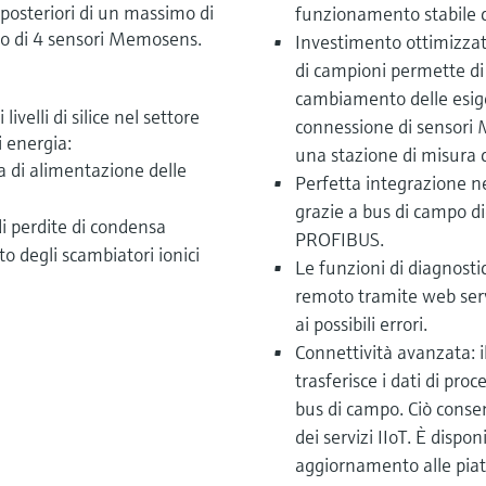
a posteriori di un massimo di
funzionamento stabile 
mo di 4 sensori Memosens.
Investimento ottimizzato:
di campioni permette di
cambiamento delle esig
livelli di silice nel settore
connessione di sensori 
i energia:
una stazione di misura 
a di alimentazione delle
Perfetta integrazione ne
grazie a bus di campo d
di perdite di condensa
PROFIBUS.
o degli scambiatori ionici
Le funzioni di diagnostic
remoto tramite web ser
ai possibili errori.
Connettività avanzata: 
trasferisce i dati di pr
bus di campo. Ciò conse
dei servizi IIoT. È dispo
aggiornamento alle piatt