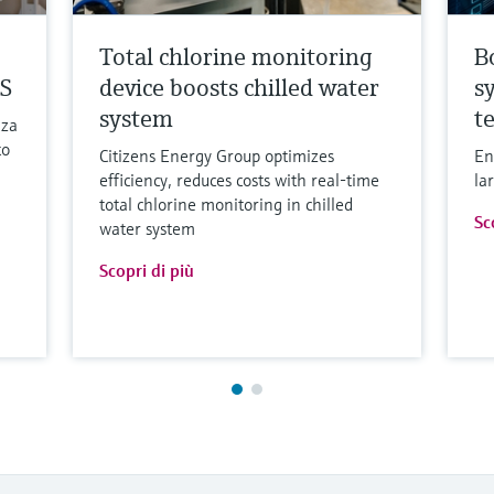
Total chlorine monitoring
B
S
device boosts chilled water
s
system
t
nza
to
Citizens Energy Group optimizes
En
efficiency, reduces costs with real-time
la
total chlorine monitoring in chilled
Sc
water system
Scopri di più