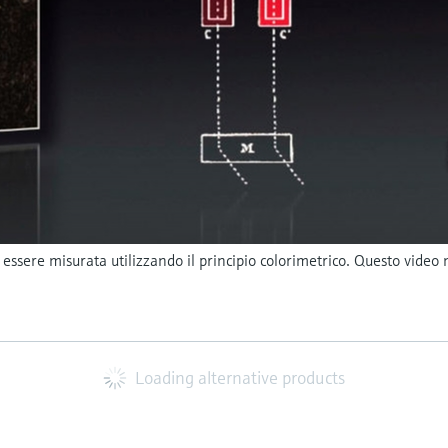
ò essere misurata utilizzando il principio colorimetrico. Questo vide
Loading alternative products