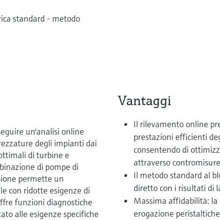
trica standard - metodo
Vantaggi
Il rilevamento online preco
eguire un'analisi online
prestazioni efficienti de
trezzature degli impianti dai
consentendo di ottimizz
ottimali di turbine e
attraverso contromisure
mbinazione di pompe di
Il metodo standard al bl
isione permette un
diretto con i risultati di 
 con ridotte esigenze di
Massima affidabilità: l
offre funzioni diagnostiche
erogazione peristaltiche
ato alle esigenze specifiche