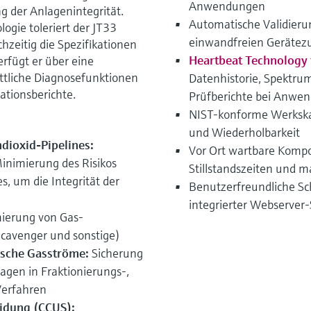
Anwendungen
g der Anlagenintegrität.
Automatische Validierun
ogie toleriert der JT33
einwandfreien Gerätez
zeitig die Spezifikationen
Heartbeat Technology
erfügt er über eine
ittliche Diagnosefunktionen
Datenhistorie, Spektru
kationsberichte.
Prüfberichte bei Anwen
NIST-konforme Werkskal
und Wiederholbarkeit
dioxid-Pipelines:
Vor Ort wartbare Komp
inimierung des Risikos
Stillstandszeiten und m
s, um die Integrität der
Benutzerfreundliche Sc
integrierter Webserver
ierung von Gas-
cavenger und sonstige)
ische Gasströme:
Sicherung
agen in Fraktionierungs-,
Verfahren
eidung (CCUS):