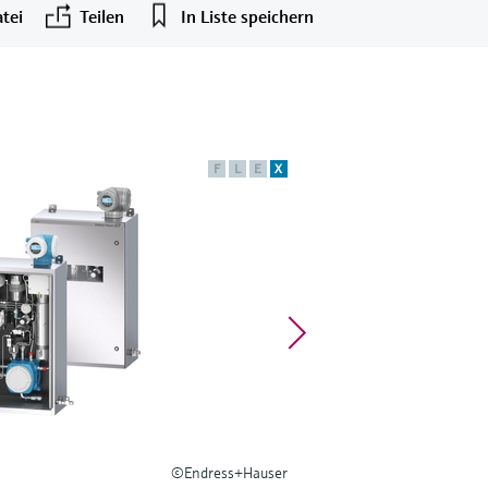
tei
Teilen
In Liste speichern
F
L
E
X
©Endress+Hauser