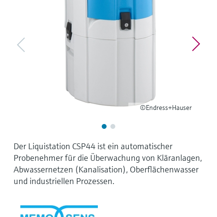
Füllstandsmessung
Analysatoren für Härte, Eisen,
Device Viewer
Aluminium & Chromat
Produktspezifische Informationen und
Füllstandsmessung Druck
Dokumente finden
Prozessphotometer
Alle ansehen
Ersatzteilsuche
Mikrowellentransmission
Ersatzteile anhand von Produktwurzel,
Bestellcode oder Seriennummer finden
Memosens-Technologie
©Endress+Hauser
Alle ansehen
Der Liquistation CSP44 ist ein automatischer
Probenehmer für die Überwachung von Kläranlagen,
Abwassernetzen (Kanalisation), Oberflächenwasser
und industriellen Prozessen.