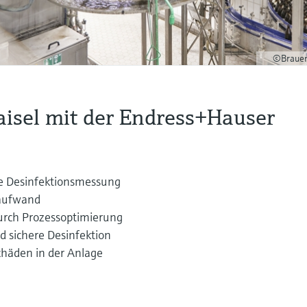
©Brauer
aisel mit der Endress+Hauser
le Desinfektionsmessung
aufwand
urch Prozessoptimierung
 sichere Desinfektion
chäden in der Anlage