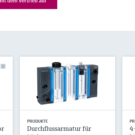
it dem Vertrieb auf
X
PRODUKTE
PR
or
Durchflussarmatur für
4