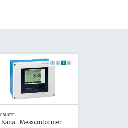
F
L
E
X
ODUKTE
-Kanal-Messumformer