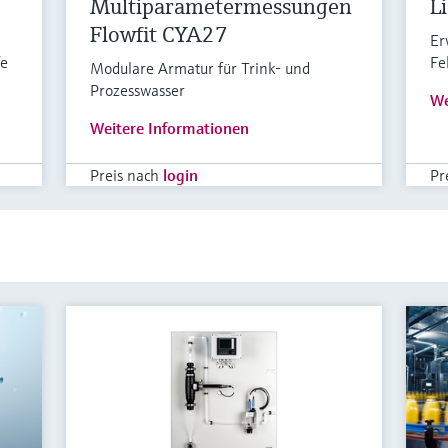
Multiparametermessungen
L
Flowfit CYA27
Er
fe
Fe
Modulare Armatur für Trink- und
Prozesswasser
We
Weitere Informationen
Preis nach
login
Pr