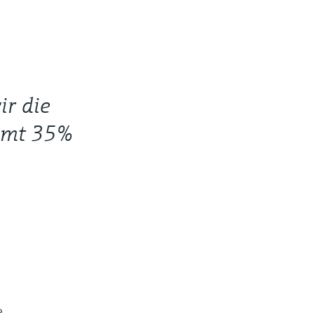
ir die
samt 35%
e