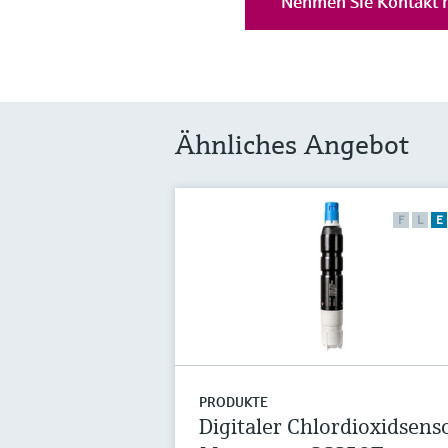
Nehmen Sie Kontakt m
Ähnliches Angebot
F
L
E
PRODUKTE
Digitaler Chlordioxidsens