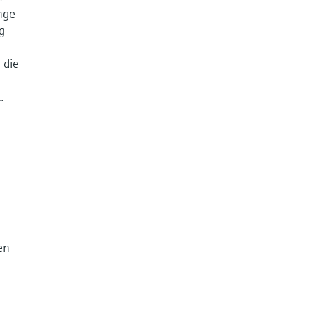
nge
ig
 die
.
en