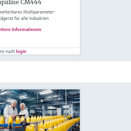
iquiline CM444
weiterbares Multiparameter-
ldgerät für alle Industrien
itere Informationen
eis nach
login