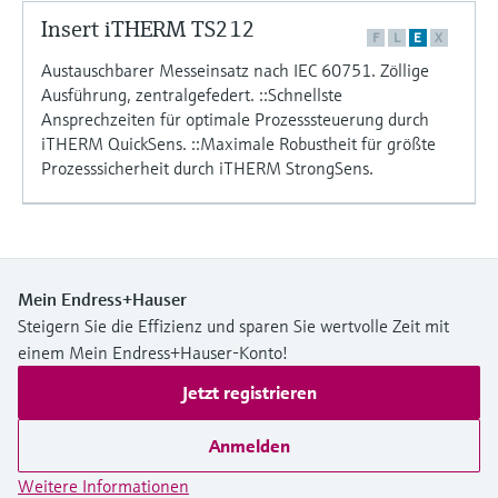
Füllstandsmessung
Analysatoren für Härte, Eisen,
Insert iTHERM TS212
Device Viewer
F
L
E
X
Aluminium & Chromat
Produktspezifische Informationen und
Austauschbarer Messeinsatz nach IEC 60751. Zöllige
Füllstandsmessung Druck
Dokumente finden
Ausführung, zentralgefedert. ::Schnellste
Prozessphotometer
Ansprechzeiten für optimale Prozesssteuerung durch
Alle ansehen
Ersatzteilsuche
iTHERM QuickSens. ::Maximale Robustheit für größte
Mikrowellentransmission
Prozesssicherheit durch iTHERM StrongSens.
Ersatzteile anhand von Produktwurzel,
Bestellcode oder Seriennummer finden
Memosens-Technologie
Alle ansehen
Mein Endress+Hauser
Steigern Sie die Effizienz und sparen Sie wertvolle Zeit mit
einem Mein Endress+Hauser-Konto!
Jetzt registrieren
Anmelden
Weitere Informationen