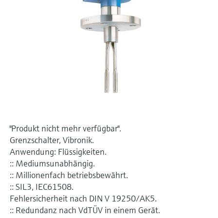
Füllstandsmessung
Analysatoren für Härte, Eisen,
Device Viewer
Aluminium & Chromat
Produktspezifische Informationen und
Füllstandsmessung Druck
Dokumente finden
Prozessphotometer
Alle ansehen
Ersatzteilsuche
Mikrowellentransmission
Ersatzteile anhand von Produktwurzel,
Bestellcode oder Seriennummer finden
Memosens-Technologie
Alle ansehen
"Produkt nicht mehr verfügbar".
Grenzschalter, Vibronik.
Anwendung: Flüssigkeiten.
:: Mediumsunabhängig.
:: Millionenfach betriebsbewährt.
:: SIL3, IEC61508.
Fehlersicherheit nach DIN V 19250/AK5.
:: Redundanz nach VdTÜV in einem Gerät.