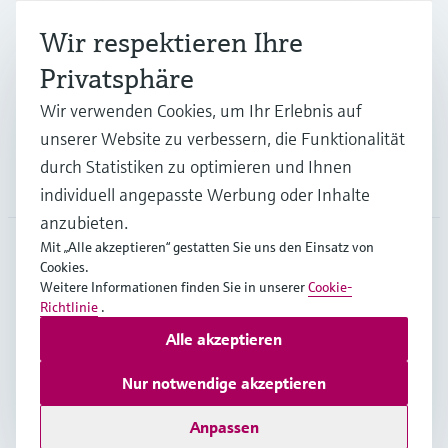
Branchen
Wir respektieren Ihre
Privatsphäre
Support
Wir verwenden Cookies, um Ihr Erlebnis auf
unserer Website zu verbessern, die Funktionalität
durch Statistiken zu optimieren und Ihnen
Unternehmen
individuell angepasste Werbung oder Inhalte
anzubieten.
Mit „Alle akzeptieren“ gestatten Sie uns den Einsatz von
Cookies.
CHE
•
Deutsch
Weitere Informationen finden Sie in unserer
Cookie-
Richtlinie
.
Alle akzeptieren
Copyright © Endress+Hauser Group Services AG
Impressum
Nutzungsbedingungen
Datenschutz
Nur notwendige akzeptieren
Rechtliches & AGB
Anpassen