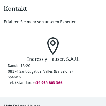
Füllstandsmessung
Analysatoren für Härte, Eisen,
Kontakt
Device Viewer
Aluminium & Chromat
Produktspezifische Informationen und
Füllstandsmessung Druck
Dokumente finden
Erfahren Sie mehr von unseren Experten
Prozessphotometer
Alle ansehen
Ersatzteilsuche
Mikrowellentransmission
Ersatzteile anhand von Produktwurzel,
Bestellcode oder Seriennummer finden
Memosens-Technologie
Endress y Hauser, S.A.U.
Alle ansehen
Danubi 18-20
08174 Sant Cugat del Vallès (Barcelona)
Spanien
Tel. (Standard)
+34 934 803 366
Mein Endress+Hauser