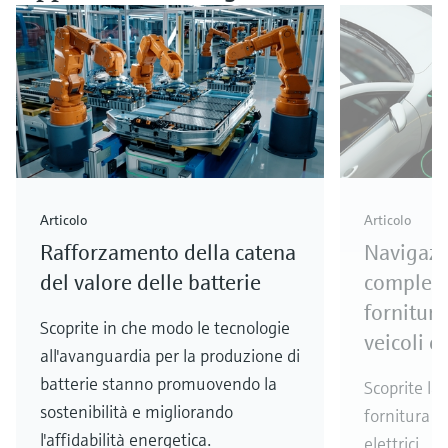
Articolo
Articolo
Rafforzamento della catena
Navigazi
del valore delle batterie
compless
fornitura
Scoprite in che modo le tecnologie
veicoli el
all'avanguardia per la produzione di
batterie stanno promuovendo la
Scoprite la
sostenibilità e migliorando
fornitura de
l'affidabilità energetica.
elettrici.