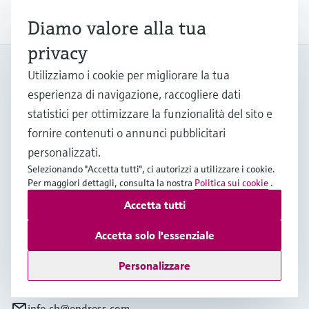
un futuro più sostenibile.
Diamo valore alla tua
privacy
My Endress+Hauser
Utilizziamo i cookie per migliorare la tua
Aumenta l'efficienza e risparmia tempo prezioso con un
esperienza di navigazione, raccogliere dati
account My Endress+Hauser!
statistici per ottimizzare la funzionalità del sito e
Registrazione
fornire contenuti o annunci pubblicitari
personalizzati.
Accedi
Selezionando "Accetta tutti", ci autorizzi a utilizzare i cookie.
Per maggiori dettagli, consulta la nostra
Politica sui cookie
.
Maggiori informazioni
Accetta tutti
Endress+Hauser (Schweiz) AG
Svizzera
Accetta solo l'essenziale
Personalizzare
+41 61 715 7575
info.ch@endress.com