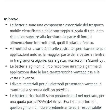
microonde
microonde
dell'eccellenza operativa e dei
Accesso a Device Viewer
modelli decisionali
Memosens technology
Misura del livello tramite la misura
Trova informazioni e documentazione
In breve
specifiche sul prodotto
della pressione
Le batterie sono una componente essenziale del trasporto
Visualizza tutti
mobile elettrificato e dello stoccaggio su scala di rete, dato
Trova i ricambi giusti
Visualizza tutti
che posso supplire alla fornitura da parte di fonti di
Trova i ricambi per codice prodotto, codice
alimentazione intermittenti, quali il solare e l'eolico.
ordine o numero di serie
A fronte di una varietà di celle costruite specificamente per
applicazioni uniche, la maggior parte delle batterie rientra
in tre grandi categorie: usa e getta, ricaricabili e "stand-by".
Le batterie agli ioni di litio ricoprono un'ampia gamma di
applicazioni date le loro caratteristiche vantaggiose e la
vasta rilevanza.
I diversi materiali per gli elettrodi presentano vantaggi o
svantaggi a seconda dell'uso previsto.
Le batterie ricaricabili sono predominanti nel mercato, per
una quota pari all'84% dei ricavi. Fra i 4 tipi principali,
quello agli ioni di litio è predominante ed è responsabile