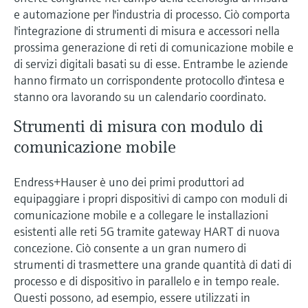
microonde
microonde
e automazione per l'industria di processo. Ciò comporta
dell'eccellenza operativa e dei
Accesso a Device Viewer
l'integrazione di strumenti di misura e accessori nella
modelli decisionali
Memosens technology
Misura del livello tramite la misura
prossima generazione di reti di comunicazione mobile e
Trova informazioni e documentazione
specifiche sul prodotto
di servizi digitali basati su di esse. Entrambe le aziende
della pressione
Visualizza tutti
hanno firmato un corrispondente protocollo d'intesa e
Trova i ricambi giusti
stanno ora lavorando su un calendario coordinato.
Visualizza tutti
Trova i ricambi per codice prodotto, codice
Strumenti di misura con modulo di
ordine o numero di serie
comunicazione mobile
Endress+Hauser è uno dei primi produttori ad
equipaggiare i propri dispositivi di campo con moduli di
comunicazione mobile e a collegare le installazioni
esistenti alle reti 5G tramite gateway HART di nuova
concezione. Ciò consente a un gran numero di
strumenti di trasmettere una grande quantità di dati di
processo e di dispositivo in parallelo e in tempo reale.
Questi possono, ad esempio, essere utilizzati in