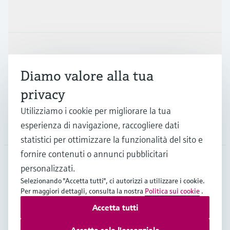
Prodotti e servizi
Industrie
Diamo valore alla tua
Supporta
privacy
Utilizziamo i cookie per migliorare la tua
esperienza di navigazione, raccogliere dati
La società
statistici per ottimizzare la funzionalità del sito e
fornire contenuti o annunci pubblicitari
personalizzati.
CHE
•
Italiano
Selezionando "Accetta tutti", ci autorizzi a utilizzare i cookie.
Per maggiori dettagli, consulta la nostra
Politica sui cookie
.
Accetta tutti
Copyright © Endress+Hauser Group Services AG
Imprint
Termini di utilizzo
Privacy Policy