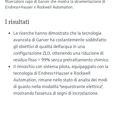
Ricercatore capo di Garver che mostra la strumentazione di
microonde
microonde
dell'eccellenza operativa e dei
Endress+Hauser e Rockwell Automation.
Accesso a Device Viewer
modelli decisionali
Memosens technology
Misura del livello tramite la misura
Trova informazioni e documentazione
I risultati
specifiche sul prodotto
della pressione
Visualizza tutti
Le ricerche hanno dimostrato che la tecnologia
Trova i ricambi giusti
Visualizza tutti
avanzata di Garver ha costantemente soddisfatto
Trova i ricambi per codice prodotto, codice
gli obiettivi di qualità dell'acqua in una
ordine o numero di serie
configurazione ZLD, ottenendo una riduzione di
residuo fisso > 99% senza pretrattamento chimico.
Il rimorchio con sistema pilota, equipaggiato con la
tecnologia di Endress+Hauser e Rockwell
Automation, rimane nello stato di analisi dei modi
di guasto nella modalità "sequestrante elettrica",
mostrando l'assenza di segni di incrostazione.