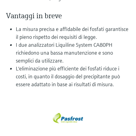
microonde
microonde
dell'eccellenza operativa e dei
Accesso a Device Viewer
Vantaggi in breve
modelli decisionali
Memosens technology
Misura del livello tramite la misura
Trova informazioni e documentazione
specifiche sul prodotto
della pressione
La misura precisa e affidabile dei fosfati garantisce
Visualizza tutti
il pieno rispetto dei requisiti di legge.
Trova i ricambi giusti
Visualizza tutti
I due analizzatori Liquiline System CA80PH
Trova i ricambi per codice prodotto, codice
richiedono una bassa manutenzione e sono
ordine o numero di serie
semplici da utilizzare.
L'eliminazione più efficiente dei fosfati riduce i
costi, in quanto il dosaggio del precipitante può
essere adattato in base ai risultati di misura.