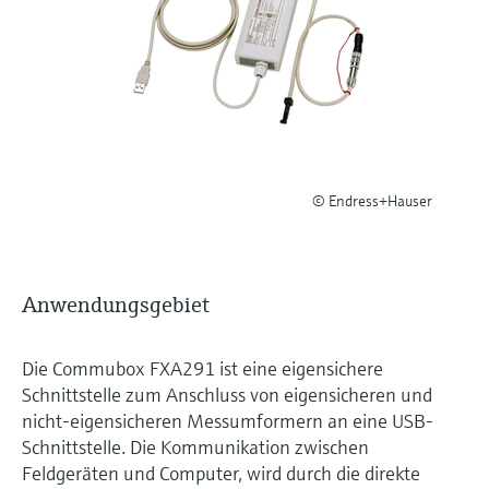
Füllstandsmessung
Analysatoren für Härte, Eisen,
Device Viewer
Aluminium & Chromat
Produktspezifische Informationen und
Füllstandsmessung Druck
Dokumente finden
Prozessphotometer
Alle ansehen
Ersatzteilsuche
Mikrowellentransmission
Ersatzteile anhand von Produktwurzel,
Bestellcode oder Seriennummer finden
© Endress+Hauser
Memosens-Technologie
Alle ansehen
Anwendungsgebiet
Die Commubox FXA291 ist eine eigensichere
Schnittstelle zum Anschluss von eigensicheren und
nicht-eigensicheren Messumformern an eine USB-
Schnittstelle. Die Kommunikation zwischen
Feldgeräten und Computer, wird durch die direkte