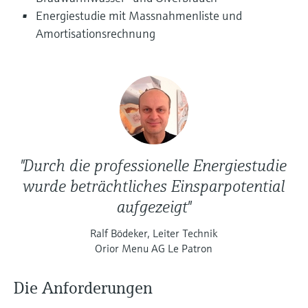
Füllstandsmessung
Analysatoren für Härte, Eisen,
Energiestudie mit Massnahmenliste und
Device Viewer
Aluminium & Chromat
Amortisationsrechnung
Produktspezifische Informationen und
Füllstandsmessung Druck
Dokumente finden
Prozessphotometer
Alle ansehen
Ersatzteilsuche
Mikrowellentransmission
Ersatzteile anhand von Produktwurzel,
Bestellcode oder Seriennummer finden
Memosens-Technologie
"Durch die professionelle Energiestudie
Alle ansehen
wurde beträchtliches Einsparpotential
aufgezeigt"
Ralf Bödeker, Leiter Technik
Orior Menu AG Le Patron
Die Anforderungen