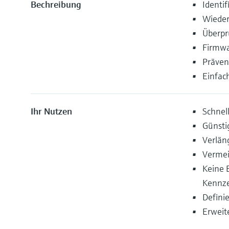
Bechreibung
Identi
Wieder
Überpr
Firmwa
Präven
Einfac
Ihr Nutzen
Schnel
Günsti
Verlän
Vermei
Keine 
Kennze
Defini
Erweit