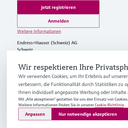
Jetzt registrieren
Anmelden
Weitere Informationen
Endress+Hauser (Schweiz) AG
Schweiz
Wir respektieren Ihre Privatsp
+41 61 715 7575
Wir verwenden Cookies, um Ihr Erlebnis auf unsere
info.ch@endress.com
verbessern, die Funktionalität durch Statistiken zu 
Ihnen individuell angepasste Werbung oder Inhalte
Mit „Alle akzeptieren“ gestatten Sie uns den Einsatz von Cookies
Weitere Informationen finden Sie in unserer
Cookie-Richtlinie
.
Copyright © Endress+Hauser Group Services AG
Anpassen
Nur notwendige akzeptieren
Impressum
Nutzungsbedingungen
Datenschutz
Rechtlich