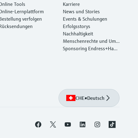
Online Tools
Karriere
Online-Lernplattform
News und Stories
Bestellung verfolgen
Events & Schulungen
Rücksendungen
Erfolgsstorys
Nachhaltigkeit
Menschenrechte und Umw
eltschutz
Sponsoring Endress+Haus
er
CHE
•
Deutsch