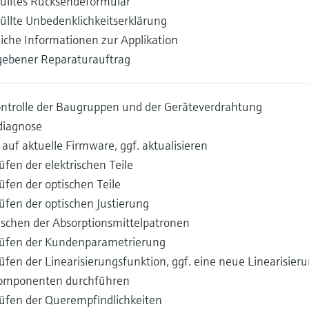
ülltes Rücksendeformular
üllte Unbedenklichkeitserklärung
liche Informationen zur Applikation
gebener Reparaturauftrag
ontrolle der Baugruppen und der Geräteverdrahtung
diagnose
auf aktuelle Firmware, ggf. aktualisieren
fen der elektrischen Teile
üfen der optischen Teile
üfen der optischen Justierung
schen der Absorptionsmittelpatronen
üfen der Kundenparametrierung
fen der Linearisierungsfunktion, ggf. eine neue Linearisierun
omponenten durchführen
üfen der Querempfindlichkeiten