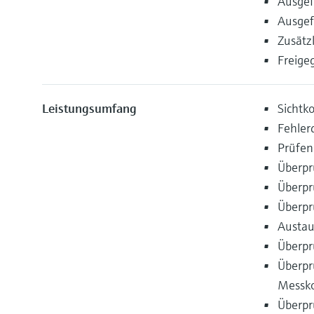
Ausgef
Ausgef
Zusätz
Freige
Leistungsumfang
Sichtk
Fehler
Prüfen 
Überprü
Überpr
Überpr
Austau
Überpr
Überprü
Messk
Überpr