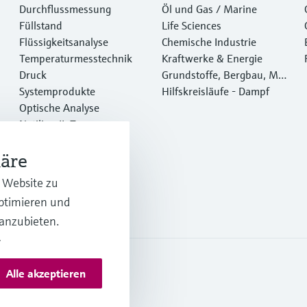
Durchflussmessung
Öl und Gas / Marine
Füllstand
Life Sciences
Flüssigkeitsanalyse
Chemische Industrie
Temperaturmesstechnik
Kraftwerke & Energie
Druck
Grundstoffe, Bergbau, Met
Systemprodukte
alle
Hilfskreisläufe - Dampf
Optische Analyse
Netilion IIoT
Software
häre
Empfohlene Produkte
Online Tools
r Website zu
Dienstleistungen
optimieren und
 anzubieten.
.
Alle akzeptieren
es & AGB