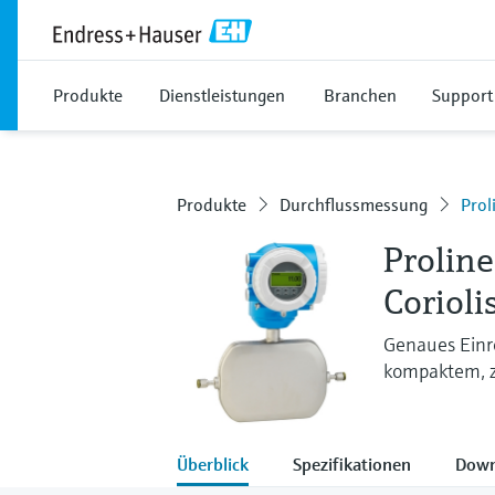
Produkte
Dienstleistungen
Branchen
Support
Produkte
Durchflussmessung
Prol
Prolin
Coriol
Genaues Einro
kompaktem, 
Überblick
Spezifikationen
Down