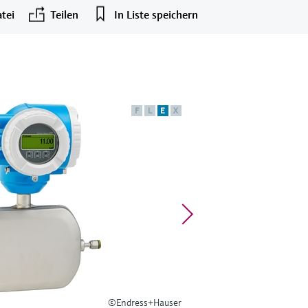
tei
Teilen
In Liste speichern
F
L
E
X
©Endress+Hauser