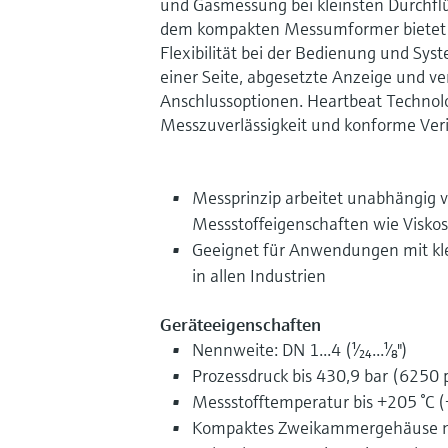
und Gasmessung bei kleinsten Durchfl
dem kompakten Messumformer bietet
Flexibilität bei der Bedienung und Syst
einer Seite, abgesetzte Anzeige und ve
Anschlussoptionen. Heartbeat Technol
Messzuverlässigkeit und konforme Veri
Messprinzip arbeitet unabhängig v
Messstoffeigenschaften wie Viskos
Geeignet für Anwendungen mit kl
in allen Industrien
Geräteeigenschaften
Nennweite: DN 1...4 (¹⁄₂₄...¹⁄₈")
Prozessdruck bis 430,9 bar (6250 p
Messstofftemperatur bis +205 °C (
Kompaktes Zweikammergehäuse mi