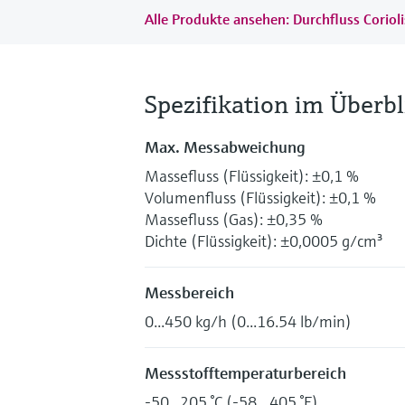
Alle Produkte ansehen: Durchfluss Corioli
Spezifikation im Überbl
Max. Messabweichung
Massefluss (Flüssigkeit): ±0,1 %
Volumenfluss (Flüssigkeit): ±0,1 %
Massefluss (Gas): ±0,35 %
Dichte (Flüssigkeit): ±0,0005 g/cm³
Messbereich
0...450 kg/h (0...16.54 lb/min)
Messstofftemperaturbereich
-50...205 °C (-58…405 °F)