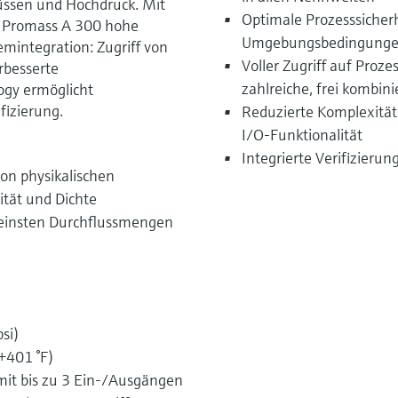
üssen und Hochdruck. Mit
Optimale Prozesssicherh
 Promass A 300 hohe
Umgebungsbedingungen
emintegration: Zugriff von
Voller Zugriff auf Proz
rbesserte
zahlreiche, frei kombin
ogy ermöglicht
fizierung.
Reduzierte Komplexität 
I/O-Funktionalität
Integrierte Verifizieru
on physikalischen
ität und Dichte
einsten Durchflussmengen
si)
+401 °F)
t bis zu 3 Ein-/Ausgängen