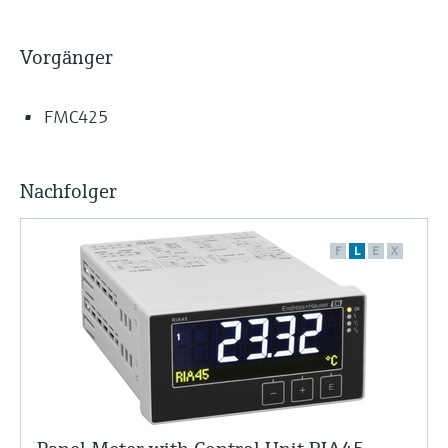
Vorgänger
FMC425
Nachfolger
F
L
E
X