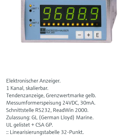
Füllstandsmessung
Analysatoren für Härte, Eisen,
Device Viewer
Aluminium & Chromat
Produktspezifische Informationen und
Füllstandsmessung Druck
Dokumente finden
Prozessphotometer
Alle ansehen
Ersatzteilsuche
Mikrowellentransmission
Ersatzteile anhand von Produktwurzel,
Bestellcode oder Seriennummer finden
Memosens-Technologie
Alle ansehen
Elektronischer Anzeiger.
1 Kanal, skalierbar.
Tendenzanzeige, Grenzwertmarke gelb.
Messumformerspeisung 24VDC, 30mA.
Schnittstelle RS232, ReadWin 2000.
Zulassung: GL (German Lloyd) Marine.
UL gelistet + CSA GP.
:: Linearisierungstabelle 32-Punkt.