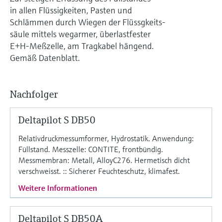
Füllstandsmessung
Analysatoren für Härte, Eisen,
in allen Flüssigkeiten, Pasten und
Device Viewer
Schlämmen durch Wiegen der Flüssgkeits-
Aluminium & Chromat
Produktspezifische Informationen und
Füllstandsmessung Druck
säule mittels wegarmer, überlastfester
Dokumente finden
E+H-Meßzelle, am Tragkabel hängend.
Prozessphotometer
Gemäß Datenblatt.
Alle ansehen
Ersatzteilsuche
Mikrowellentransmission
Ersatzteile anhand von Produktwurzel,
Bestellcode oder Seriennummer finden
Nachfolger
Memosens-Technologie
Deltapilot S DB50
Alle ansehen
Relativdruckmessumformer, Hydrostatik. Anwendung:
Füllstand. Messzelle: CONTITE, frontbündig.
Messmembran: Metall, AlloyC276. Hermetisch dicht
verschweisst. :: Sicherer Feuchteschutz, klimafest.
Weitere Informationen
Deltapilot S DB50A