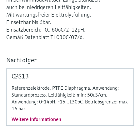
Füllstandsmessung
Analysatoren für Härte, Eisen,
auch bei niedrigeren Leitfähigkeiten.
Device Viewer
Aluminium & Chromat
Mit wartungsfreier Elektrolytfüllung.
Produktspezifische Informationen und
Füllstandsmessung Druck
Einsetzbar bis 6bar.
Dokumente finden
Einsatzbereich: -0...60oC/2-12pH.
Prozessphotometer
Alle ansehen
Gemäß Datenblatt TI 030C/07/d.
Ersatzteilsuche
Mikrowellentransmission
Ersatzteile anhand von Produktwurzel,
Bestellcode oder Seriennummer finden
Nachfolger
Memosens-Technologie
CPS13
Alle ansehen
Referenzelektrode, PTFE Diaphragma. Anwendung:
Standardprozess. Leitfähigkeit: min: 50uS/cm.
Anwendung: 0-14pH, -15...130oC. Betriebsgrenze: max
16 bar.
Weitere Informationen