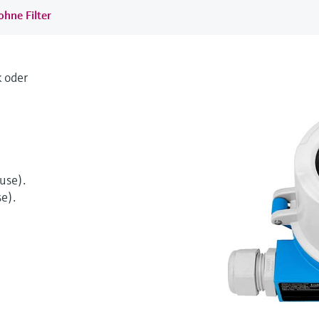
ohne Filter
 oder
use).
e).