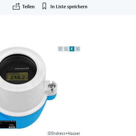
Teilen
In Liste speichern
F
L
E
X
©Endress+Hauser