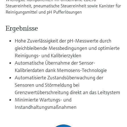
Füllstandsmessung
Analysatoren für Härte, Eisen,
Steuereinheit, pneumatische Steuereinheit sowie Kanister für
Device Viewer
Reinigungsmittel und pH Pufferlösungen
Aluminium & Chromat
Produktspezifische Informationen und
Füllstandsmessung Druck
Dokumente finden
Ergebnisse
Prozessphotometer
Alle ansehen
Ersatzteilsuche
Hohe Zuverlässigkeit der pH-Messwerte durch
Mikrowellentransmission
Ersatzteile anhand von Produktwurzel,
gleichbleibende Messbedingungen und optimierte
Bestellcode oder Seriennummer finden
Reinigungs- und Kalibrierzyklen
Memosens-Technologie
Automatische Übernahme der Sensor-
Kalibrierdaten dank Memosens-Technologie
Alle ansehen
Automatisierte Zustandsüberwachung der
Sensoren und Störmeldung bei
Grenzwertüberschreitung direkt an das Leitsystem
Minimierte Wartungs- und
Instandhaltungsmaßnahmen