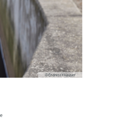
©Endress+Hauser
ie