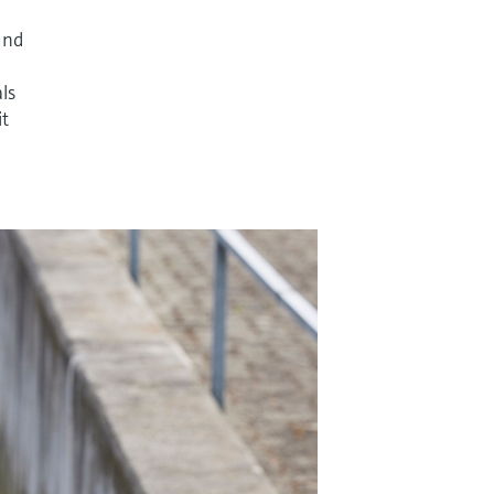
und
ls
it