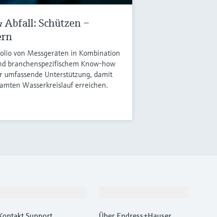
 Abfall: Schützen –
ern
folio von Messgeräten in Kombination
und branchenspezifischem Know-how
r umfassende Unterstützung, damit
esamten Wasserkreislauf erreichen.
Support
Unternehmen
Kontakt Support
Über Endress+Hauser