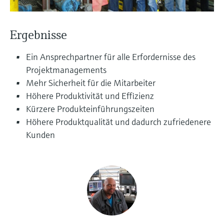
Füllstandsmessung
Analysatoren für Härte, Eisen,
Device Viewer
Aluminium & Chromat
Produktspezifische Informationen und
Füllstandsmessung Druck
Ergebnisse
Dokumente finden
Prozessphotometer
Ein Ansprechpartner für alle Erfordernisse des
Alle ansehen
Ersatzteilsuche
Projektmanagements
Mikrowellentransmission
Ersatzteile anhand von Produktwurzel,
Mehr Sicherheit für die Mitarbeiter
Bestellcode oder Seriennummer finden
Höhere Produktivität und Effizienz
Memosens-Technologie
Kürzere Produkteinführungszeiten
Höhere Produktqualität und dadurch zufriedenere
Alle ansehen
Kunden