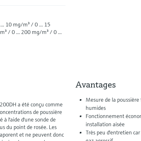
... 10 mg/m³ / 0 ... 15
³ / 0 ... 200 mg/m³ / 0 ...
Avantages
Mesure de la poussière 
WE200DH a été conçu comme
humides
oncentrations de poussière
Fonctionnement économ
é à l'aide d'une sonde de
installation aisée
s du point de rosée. Les
Très peu d'entretien ca
vaporent et ne peuvent donc
gaz agressif