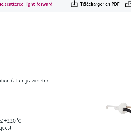
que scattered-light-forward
Télécharger en PDF
ation (after gravimetric
 ≤ +220 °C
equest