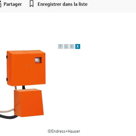
Partager
Enregistrer dans la liste
F
L
E
X
©Endress+Hauser