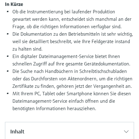
Füllstandsmessung
In Kürze
Analysatoren für Härte, Eisen,
Device Viewer
Ob die Instrumentierung bei laufender Produktion
Aluminium & Chromat
Produktspezifische Informationen und
gewartet werden kann, entscheidet sich manchmal an der
Füllstandsmessung Druck
Dokumente finden
Frage, ob die richtigen Informationen verfügbar sind.
Prozessphotometer
Die Dokumentation zu den Betriebsmitteln ist sehr wichtig,
Alle ansehen
Ersatzteilsuche
weil sie detailliert beschreibt, wie Ihre Feldgeräte instand
Mikrowellentransmission
Ersatzteile anhand von Produktwurzel,
zu halten sind.
Bestellcode oder Seriennummer finden
Ein digitaler Dateimanagement-Service bietet Ihnen
Memosens-Technologie
schnellen Zugriff auf Ihre gesamte Gerätedokumentation.
Die Suche nach Handbüchern in Schreibtischschubladen
Alle ansehen
oder das Durchforsten von Aktenordnern, um die richtigen
Zertifikate zu finden, gehören jetzt der Vergangenheit an.
Mit Ihrem PC, Tablet oder Smartphone können Sie diesen
Dateimanagement-Service einfach öffnen und die
benötigten Informationen herausziehen.
Inhalt