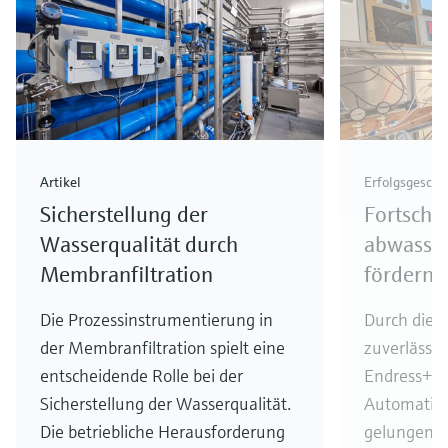
Artikel
Erfolgsgeschi
Sicherstellung der
Fortschri
Wasserqualität durch
abwasser
Membranfiltration
fördern 
Die Prozessinstrumentierung in
Durch die 
der Membranfiltration spielt eine
zuverlässi
entscheidende Rolle bei der
Endress+Ha
Sicherstellung der Wasserqualität.
Automation 
Die betriebliche Herausforderung
gelungen, 