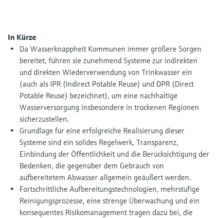
Füllstandsmessung
Analysatoren für Härte, Eisen,
Device Viewer
Aluminium & Chromat
Produktspezifische Informationen und
Füllstandsmessung Druck
In Kürze
Dokumente finden
Prozessphotometer
Da Wasserknappheit Kommunen immer größere Sorgen
Alle ansehen
bereitet, führen sie zunehmend Systeme zur indirekten
Ersatzteilsuche
Mikrowellentransmission
und direkten Wiederverwendung von Trinkwasser ein
Ersatzteile anhand von Produktwurzel,
(auch als IPR (Indirect Potable Reuse) und DPR (Direct
Bestellcode oder Seriennummer finden
Potable Reuse) bezeichnet), um eine nachhaltige
Memosens-Technologie
Wasserversorgung insbesondere in trockenen Regionen
sicherzustellen.
Alle ansehen
Grundlage für eine erfolgreiche Realisierung dieser
Systeme sind ein solides Regelwerk, Transparenz,
Einbindung der Öffentlichkeit und die Berücksichtigung der
Bedenken, die gegenüber dem Gebrauch von
aufbereitetem Abwasser allgemein geäußert werden.
Fortschrittliche Aufbereitungstechnologien, mehrstufige
Reinigungsprozesse, eine strenge Überwachung und ein
konsequentes Risikomanagement tragen dazu bei, die