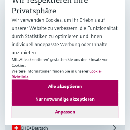
Wir respektieren Ihre
+41 61 715 7575
Privatsphäre
info.ch@endress.com
Wir verwenden Cookies, um Ihr Erlebnis auf
unserer Website zu verbessern, die Funktionalität
durch Statistiken zu optimieren und Ihnen
Produkte & Dienstleistungen
individuell angepasste Werbung oder Inhalte
anzubieten.
Branchen
Mit „Alle akzeptieren“ gestatten Sie uns den Einsatz von
Cookies.
Weitere Informationen finden Sie in unserer
Cookie-
Richtlinie
.
Support
Alle akzeptieren
Nur notwendige akzeptieren
Unternehmen
Anpassen
CHE
•
Deutsch