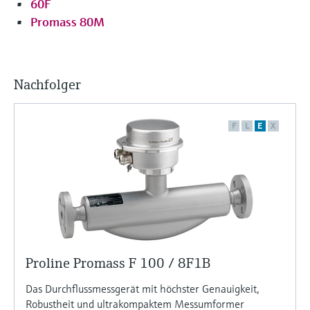
60F
Promass 80M
Nachfolger
F
L
E
X
Proline Promass F 100 / 8F1B
Das Durchflussmessgerät mit höchster Genauigkeit,
Robustheit und ultrakompaktem Messumformer