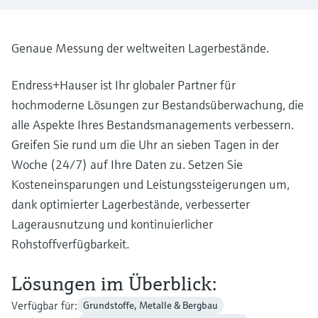
Füllstandsmessung
Analysatoren für Härte, Eisen,
Device Viewer
Aluminium & Chromat
Produktspezifische Informationen und
Füllstandsmessung Druck
Genaue Messung der weltweiten Lagerbestände.
Dokumente finden
Prozessphotometer
Alle ansehen
Endress+Hauser ist Ihr globaler Partner für
Ersatzteilsuche
hochmoderne Lösungen zur Bestandsüberwachung, die
Mikrowellentransmission
Ersatzteile anhand von Produktwurzel,
Bestellcode oder Seriennummer finden
alle Aspekte Ihres Bestandsmanagements verbessern.
Memosens-Technologie
Greifen Sie rund um die Uhr an sieben Tagen in der
Woche (24/7) auf Ihre Daten zu. Setzen Sie
Alle ansehen
Kosteneinsparungen und Leistungssteigerungen um,
dank optimierter Lagerbestände, verbesserter
Lagerausnutzung und kontinuierlicher
Rohstoffverfügbarkeit.
Lösungen im Überblick:
Verfügbar für:
Grundstoffe, Metalle & Bergbau