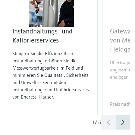
Instandhaltungs- und
Gateway
Kalibrierservices
von Mes
Fieldga
Steigern Sie die Effizienz Ihrer
Instandhaltung, erhöhen Sie die
Übertragun
Messwertverfügbarkeit im Feld und
angeschloss
minimieren Sie Qualitäts-, Sicherheits-
analoger, so
und Umweltrisiken mit den
Instandhaltungs- und Kalibrierservices
von Endress+Hauser.
Preis nach
l
1
/
6