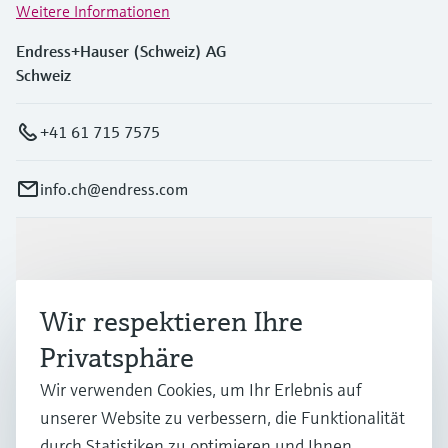
Weitere Informationen
Endress+Hauser (Schweiz) AG
Schweiz
+41 61 715 7575
info.ch@endress.com
Produkte & Dienstleistungen
Wir respektieren Ihre
Branchen
Privatsphäre
Wir verwenden Cookies, um Ihr Erlebnis auf
Support
unserer Website zu verbessern, die Funktionalität
durch Statistiken zu optimieren und Ihnen