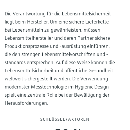
Füllstandsmessung
Analysatoren für Härte, Eisen,
Device Viewer
Aluminium & Chromat
Die Verantwortung für die Lebensmittelsicherheit
Produktspezifische Informationen und
Füllstandsmessung Druck
liegt beim Hersteller. Um eine sichere Lieferkette
Dokumente finden
Prozessphotometer
bei Lebensmitteln zu gewährleisten, müssen
Alle ansehen
Ersatzteilsuche
Lebensmittelhersteller und deren Partner sichere
Mikrowellentransmission
Ersatzteile anhand von Produktwurzel,
Produktionsprozesse und -ausrüstung einführen,
Bestellcode oder Seriennummer finden
die den strengen Lebensmittelvorschriften und -
Memosens-Technologie
standards entsprechen. Auf diese Weise können die
Lebensmittelsicherheit und öffentliche Gesundheit
Alle ansehen
weltweit sichergestellt werden. Die Verwendung
modernster Messtechnologie im Hygienic Design
spielt eine zentrale Rolle bei der Bewältigung der
Herausforderungen.
SCHLÜSSELFAKTOREN