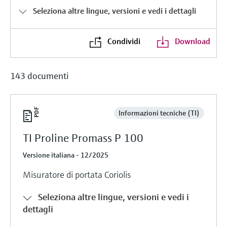
microonde
microonde
Seleziona altre lingue, versioni e vedi i dettagli
dell'eccellenza operativa e dei
Accesso a Device Viewer
modelli decisionali
Memosens technology
Misura del livello tramite la misura
Trova informazioni e documentazione
Condividi
Download
specifiche sul prodotto
della pressione
Visualizza tutti
Trova i ricambi giusti
Visualizza tutti
143 documenti
Trova i ricambi per codice prodotto, codice
ordine o numero di serie
Informazioni tecniche (TI)
TI Proline Promass P 100
Versione italiana - 12/2025
Misuratore di portata Coriolis
Seleziona altre lingue, versioni e vedi i
dettagli