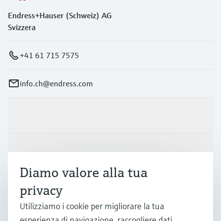
Endress+Hauser (Schweiz) AG
Svizzera
+41 61 715 7575
info.ch@endress.com
Prodotti e servizi
Industrie
Diamo valore alla tua
privacy
Supporta
Utilizziamo i cookie per migliorare la tua
esperienza di navigazione, raccogliere dati