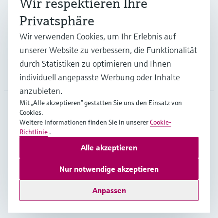
Wir respektieren Ihre
Branchen
Privatsphäre
Wir verwenden Cookies, um Ihr Erlebnis auf
Support
unserer Website zu verbessern, die Funktionalität
durch Statistiken zu optimieren und Ihnen
Unternehmen
individuell angepasste Werbung oder Inhalte
anzubieten.
Mit „Alle akzeptieren“ gestatten Sie uns den Einsatz von
Cookies.
CHE
•
Deutsch
Weitere Informationen finden Sie in unserer
Cookie-
Richtlinie
.
Alle akzeptieren
Copyright © Endress+Hauser Group Services AG
Impressum
Nutzungsbedingungen
Datenschutz
Nur notwendige akzeptieren
Rechtliches & AGB
Anpassen