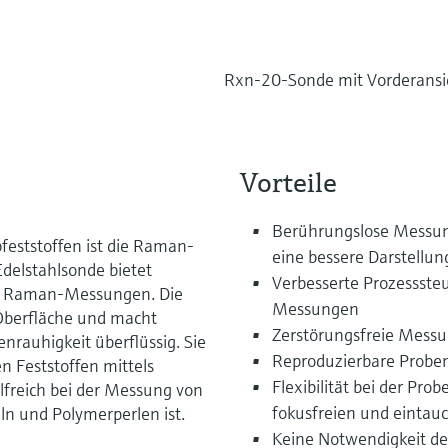
Rxn-20-Sonde mit Vorderansic
Vorteile
Berührungslose Messun
feststoffen ist die Raman-
eine bessere Darstellun
elstahlsonde bietet
Verbesserte Prozesssteu
ive Raman-Messungen. Die
Messungen
Oberfläche und macht
Zerstörungsfreie Messu
nrauhigkeit überflüssig. Sie
Reproduzierbare Prob
 Feststoffen mittels
Flexibilität bei der Pro
lfreich bei der Messung von
fokusfreien und einta
ln und Polymerperlen ist.
Keine Notwendigkeit de