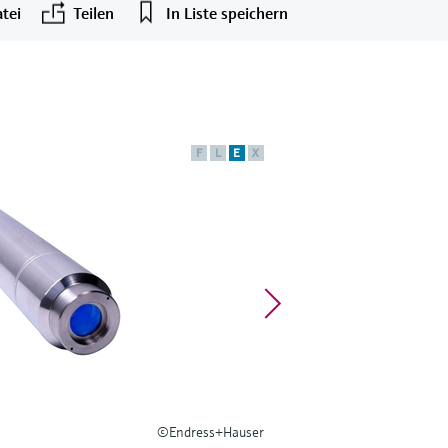
tei
Teilen
In Liste speichern
F
L
E
X
©Endress+Hauser