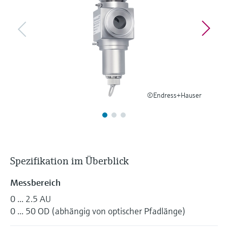
Füllstandsmessung
Analysatoren für Härte, Eisen,
Device Viewer
Aluminium & Chromat
Produktspezifische Informationen und
Füllstandsmessung Druck
Dokumente finden
Prozessphotometer
Alle ansehen
Ersatzteilsuche
Mikrowellentransmission
Ersatzteile anhand von Produktwurzel,
Bestellcode oder Seriennummer finden
©Endress+Hauser
Memosens-Technologie
Alle ansehen
Spezifikation im Überblick
Messbereich
0 ... 2.5 AU
0 ... 50 OD (abhängig von optischer Pfadlänge)