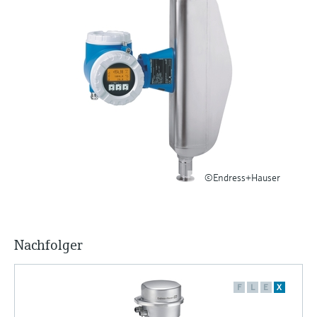
Füllstandsmessung
Analysatoren für Härte, Eisen,
Device Viewer
Aluminium & Chromat
Produktspezifische Informationen und
Füllstandsmessung Druck
Dokumente finden
Prozessphotometer
Alle ansehen
Ersatzteilsuche
Mikrowellentransmission
Ersatzteile anhand von Produktwurzel,
Bestellcode oder Seriennummer finden
Memosens-Technologie
Alle ansehen
©Endress+Hauser
Nachfolger
F
L
E
X