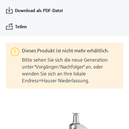
Learning Center
Kultur & Werte
Networking
Sauerstoffsensoren und -
Job opportunities at
Optische Analyse
Temperaturschalter
Energiemanager &
Netilion Device Viewer
Grundstoffe, Bergbau, Metalle
Karriere
Download als PDF-Datei
Learning Center – Geführte Kurse und
Differenzdruck-Durchflussmessung
Hydrostatische Füllstandsmessung
Prozess-Gasanalysatoren
Endress+Hauser Optical Analysis
messumformer
Endress+Hauser SICK
Wissensressourcen auf der Endress+Hauser
Applikationsmanager
Nachhaltigkeit
Event- und Schulungsfinder
Lernplattform ermöglichen die
Netilion IIoT
Oberflächenthermometer und
Netilion Water
Hilfskreisläufe - Dampf
Alle ansehen
Konduktive Füllstandsmessung
Luftqualitätsmessgeräte
Teilen
Endress+Hauser SICK
Laborgeräte
Weiterbildung jederzeit und von jedem
Anlegefühler
Überspannungsschutzgeräte
Verbundene Unternehmen
Standort aus.
Events & Schulungen
Software
Füllstandsmessung Schwimmer
Rauchdetektoren
Automatische Probenehmer
Wählen Sie aus einer Vielfalt an Events aus,
Kabelfühler
Alle ansehen
sei es Schulungen, Seminare, Messen,
Im Fokus für alle Branchen
Dieses Produkt ist nicht mehr erhältlich.
Fachtagungen oder Online-Seminare.
Radiometrische Messung
Sichtweitemessgeräte
SAK-, CSB- und TOC-Analysatoren
Bitte sehen Sie sich die neue Generation
Multipoint Thermometer
Produktwerkzeuge
Lösungen für Nachhaltigkeit in der
unter "Vorgänger/Nachfolger" an, oder
Drehflügelschalter
Überhöhendetektoren
Redox-Elektroden und -
wenden Sie sich an Ihre lokale
Industrie
Alle ansehen
Endress+Hauser Niederlassung.
Produktfinder
Messumformer
Servo Füllstandsmessung
Alle ansehen
Produkte anhand von Produktmerkmalen
Der Wandel in der Prozessindustrie
finden
Schlammspiegelmessung
durch Digitalisierung
Elektromechanische
Applicator
Füllstandsmessung
Analysatoren für Ammonium,
Operational Excellence dank
Produkte anhand von
Nitrat, Phosphat etc.
entscheidungsrelevanter
Anwendungsparametern finden, auswählen
Mikrowellenschranke
und konfigurieren
Prozesstransparenz