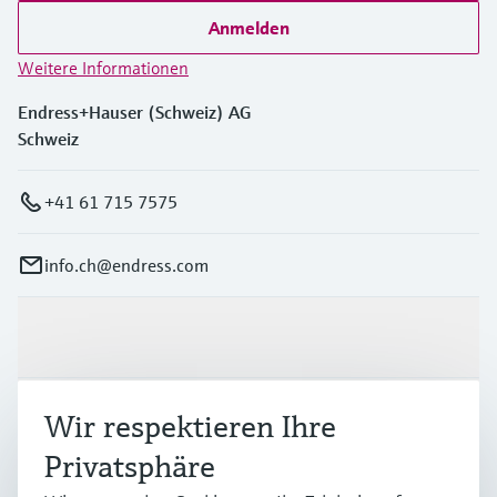
Anmelden
Weitere Informationen
Endress+Hauser (Schweiz) AG
Schweiz
+41 61 715 7575
info.ch@endress.com
Produkte & Dienstleistungen
Branchen
Wir respektieren Ihre
Privatsphäre