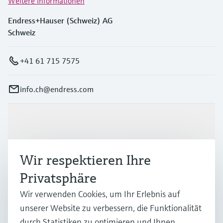
Weitere Informationen
Endress+Hauser (Schweiz) AG
Schweiz
+41 61 715 7575
info.ch@endress.com
Produkte & Dienstleistungen
Wir respektieren Ihre
Branchen
Privatsphäre
Wir verwenden Cookies, um Ihr Erlebnis auf
Support
unserer Website zu verbessern, die Funktionalität
durch Statistiken zu optimieren und Ihnen