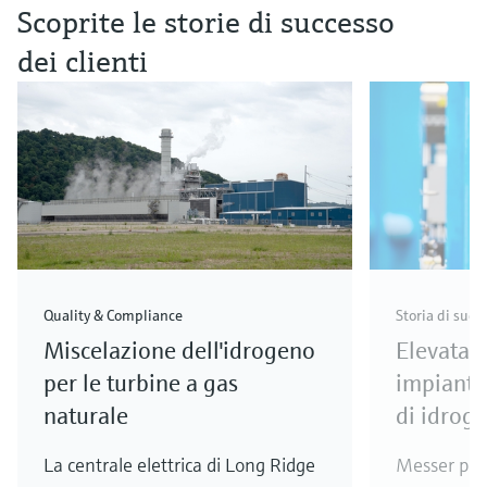
Scoprite le storie di successo
dei clienti
Quality & Compliance
Storia di succ
Miscelazione dell'idrogeno
Elevata d
per le turbine a gas
impianto
naturale
di idrog
La centrale elettrica di Long Ridge
Messer pro