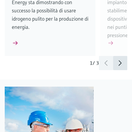
Energy sta dimostrando con
impianto d
successo la possibilità di usare
stabiliment
idrogeno pulito per la produzione di
dispositivi 
energia.
nei punti in 
pressione 
1
/
3