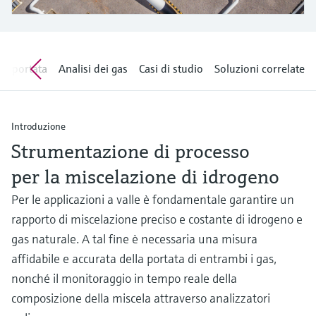
microonde
microonde
dell'eccellenza operativa e dei
Accesso a Device Viewer
modelli decisionali
Memosens technology
Misura del livello tramite la misura
Trova informazioni e documentazione
specifiche sul prodotto
della pressione
la portata
Analisi dei gas
Casi di studio
Soluzioni correlate
Visualizza tutti
Trova i ricambi giusti
Visualizza tutti
Trova i ricambi per codice prodotto, codice
Introduzione
ordine o numero di serie
Strumentazione di processo
per la miscelazione di idrogeno
Per le applicazioni a valle è fondamentale garantire un
rapporto di miscelazione preciso e costante di idrogeno e
gas naturale. A tal fine è necessaria una misura
affidabile e accurata della portata di entrambi i gas,
nonché il monitoraggio in tempo reale della
composizione della miscela attraverso analizzatori