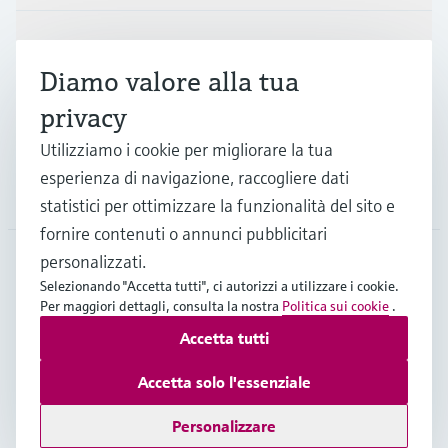
Industrie
Diamo valore alla tua
privacy
Supporta
Utilizziamo i cookie per migliorare la tua
esperienza di navigazione, raccogliere dati
La società
statistici per ottimizzare la funzionalità del sito e
fornire contenuti o annunci pubblicitari
personalizzati.
Selezionando "Accetta tutti", ci autorizzi a utilizzare i cookie.
CHE
•
Italiano
Per maggiori dettagli, consulta la nostra
Politica sui cookie
.
Accetta tutti
Copyright © Endress+Hauser Group Services AG
Accetta solo l'essenziale
Imprint
Termini di utilizzo
Privacy Policy
Condizioni generali & legali
Personalizzare