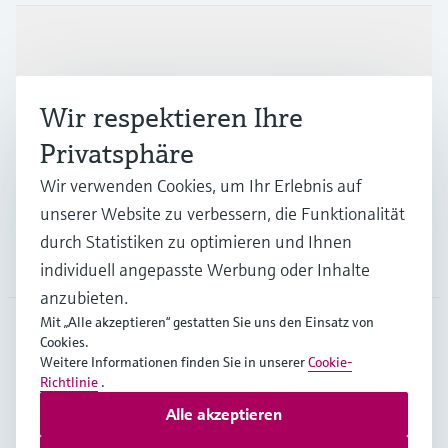
Produkte & Dienstleistungen
Wir respektieren Ihre
Branchen
Privatsphäre
Wir verwenden Cookies, um Ihr Erlebnis auf
Support
unserer Website zu verbessern, die Funktionalität
durch Statistiken zu optimieren und Ihnen
Unternehmen
individuell angepasste Werbung oder Inhalte
anzubieten.
Mit „Alle akzeptieren“ gestatten Sie uns den Einsatz von
Cookies.
CHE
•
Deutsch
Weitere Informationen finden Sie in unserer
Cookie-
Richtlinie
.
Alle akzeptieren
Copyright © Endress+Hauser Group Services AG