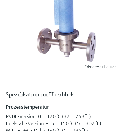
Füllstandsmessung
Analysatoren für Härte, Eisen,
Device Viewer
Aluminium & Chromat
Produktspezifische Informationen und
Füllstandsmessung Druck
Dokumente finden
Prozessphotometer
Alle ansehen
Ersatzteilsuche
Mikrowellentransmission
Ersatzteile anhand von Produktwurzel,
Bestellcode oder Seriennummer finden
Memosens-Technologie
©Endress+Hauser
Alle ansehen
Spezifikation im Überblick
Prozesstemperatur
PVDF-Version: 0 ... 120 °C (32 ... 248 °F)
Edelstahl-Version: -15 ... 150 °C (5 ... 302 °F)
Mit EPDM: -15 bis 140 °C (5 ... 284 °F)