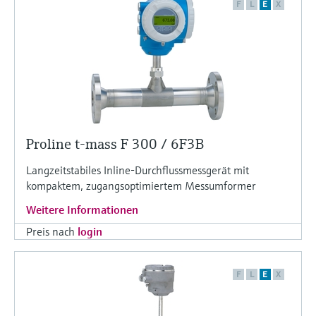
F
L
E
X
Proline t-mass F 300 / 6F3B
Langzeitstabiles Inline-Durchflussmessgerät mit
kompaktem, zugangsoptimiertem Messumformer
Weitere Informationen
Preis nach
login
F
L
E
X