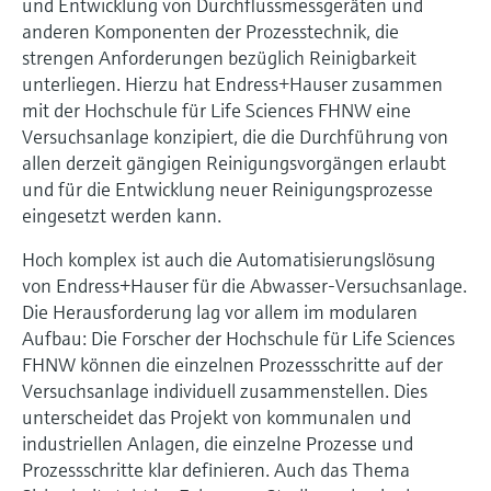
und Entwicklung von Durchflussmessgeräten und
Füllstandsmessung
Analysatoren für Härte, Eisen,
anderen Komponenten der Prozesstechnik, die
Device Viewer
Aluminium & Chromat
strengen Anforderungen bezüglich Reinigbarkeit
Produktspezifische Informationen und
Füllstandsmessung Druck
unterliegen. Hierzu hat Endress+Hauser zusammen
Dokumente finden
Prozessphotometer
mit der Hochschule für Life Sciences FHNW eine
Alle ansehen
Versuchsanlage konzipiert, die die Durchführung von
Ersatzteilsuche
allen derzeit gängigen Reinigungsvorgängen erlaubt
Mikrowellentransmission
Ersatzteile anhand von Produktwurzel,
und für die Entwicklung neuer Reinigungsprozesse
Bestellcode oder Seriennummer finden
eingesetzt werden kann.
Memosens-Technologie
Hoch komplex ist auch die Automatisierungslösung
Alle ansehen
von Endress+Hauser für die Abwasser-Versuchsanlage.
Die Herausforderung lag vor allem im modularen
Aufbau: Die Forscher der Hochschule für Life Sciences
FHNW können die einzelnen Prozessschritte auf der
Versuchsanlage individuell zusammenstellen. Dies
unterscheidet das Projekt von kommunalen und
industriellen Anlagen, die einzelne Prozesse und
Prozessschritte klar definieren. Auch das Thema