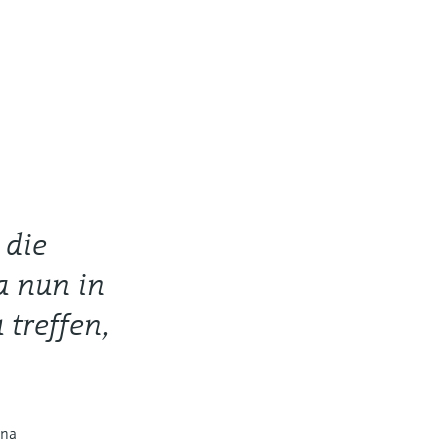
 die
a nun in
 treffen,
ina