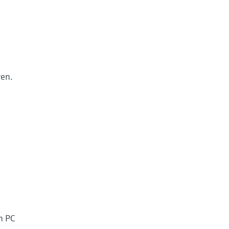
ren.
n PC