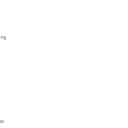
ung
as