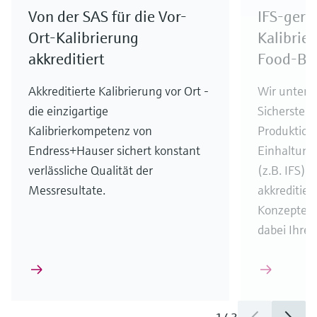
Von der SAS für die Vor-
IFS-gere
Ort-Kalibrierung
Kalibrier
akkreditiert
Food-Br
Akkreditierte Kalibrierung vor Ort -
Wir unterst
die einzigartige
Sicherstell
Kalibrierkompetenz von
Produktions
Endress+Hauser sichert konstant
Einhaltung
verlässliche Qualität der
(z.B. IFS) 
Messresultate.
akkreditier
Konzepte 
dabei Ihre 