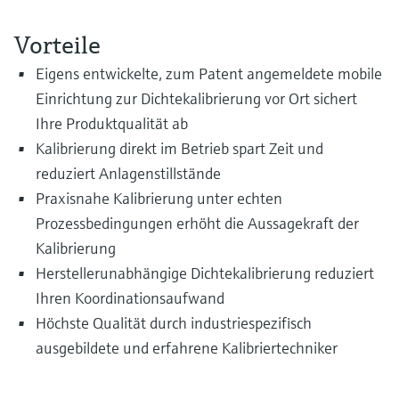
Füllstandsmessung
Analysatoren für Härte, Eisen,
Device Viewer
Aluminium & Chromat
Vorteile
Produktspezifische Informationen und
Füllstandsmessung Druck
Dokumente finden
Eigens entwickelte, zum Patent angemeldete mobile
Prozessphotometer
Einrichtung zur Dichtekalibrierung vor Ort sichert
Alle ansehen
Ersatzteilsuche
Ihre Produktqualität ab
Mikrowellentransmission
Ersatzteile anhand von Produktwurzel,
Kalibrierung direkt im Betrieb spart Zeit und
Bestellcode oder Seriennummer finden
reduziert Anlagenstillstände
Memosens-Technologie
Praxisnahe Kalibrierung unter echten
Prozessbedingungen erhöht die Aussagekraft der
Alle ansehen
Kalibrierung
Herstellerunabhängige Dichtekalibrierung reduziert
Ihren Koordinationsaufwand
Höchste Qualität durch industriespezifisch
ausgebildete und erfahrene Kalibriertechniker