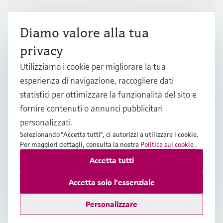
Industrie
Diamo valore alla tua
privacy
Supporta
Utilizziamo i cookie per migliorare la tua
esperienza di navigazione, raccogliere dati
La società
statistici per ottimizzare la funzionalità del sito e
fornire contenuti o annunci pubblicitari
personalizzati.
CHE
•
Italiano
Selezionando "Accetta tutti", ci autorizzi a utilizzare i cookie.
Per maggiori dettagli, consulta la nostra
Politica sui cookie
.
Accetta tutti
Copyright © Endress+Hauser Group Services AG
Imprint
Termini di utilizzo
Privacy Policy
Accetta solo l'essenziale
Condizioni generali & legali
Personalizzare