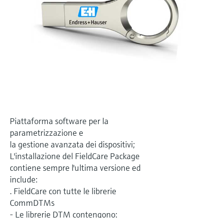
microonde
microonde
dell'eccellenza operativa e dei
Accesso a Device Viewer
modelli decisionali
Memosens technology
Misura del livello tramite la misura
Trova informazioni e documentazione
specifiche sul prodotto
della pressione
Visualizza tutti
Trova i ricambi giusti
Visualizza tutti
Trova i ricambi per codice prodotto, codice
ordine o numero di serie
Piattaforma software per la
parametrizzazione e
la gestione avanzata dei dispositivi;
L'installazione del FieldCare Package
contiene sempre l'ultima versione ed
include:
. FieldCare con tutte le librerie
CommDTMs
- Le librerie DTM contengono: