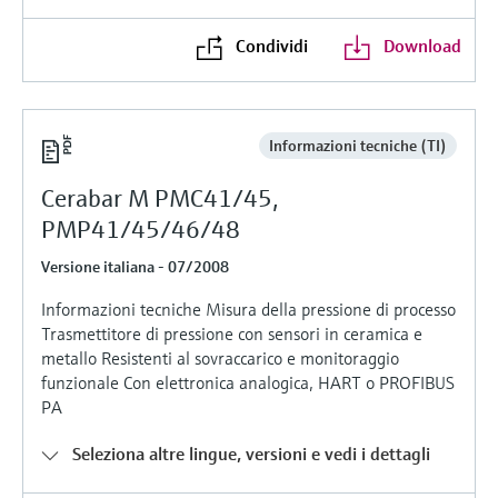
microonde
microonde
dell'eccellenza operativa e dei
Condividi
Download
Accesso a Device Viewer
modelli decisionali
Memosens technology
Misura del livello tramite la misura
Trova informazioni e documentazione
specifiche sul prodotto
della pressione
Visualizza tutti
Informazioni tecniche (TI)
Trova i ricambi giusti
Visualizza tutti
Trova i ricambi per codice prodotto, codice
Cerabar M PMC41/45,
ordine o numero di serie
PMP41/45/46/48
Versione italiana - 07/2008
Informazioni tecniche Misura della pressione di processo
Trasmettitore di pressione con sensori in ceramica e
metallo Resistenti al sovraccarico e monitoraggio
funzionale Con elettronica analogica, HART o PROFIBUS
PA
Seleziona altre lingue, versioni e vedi i dettagli