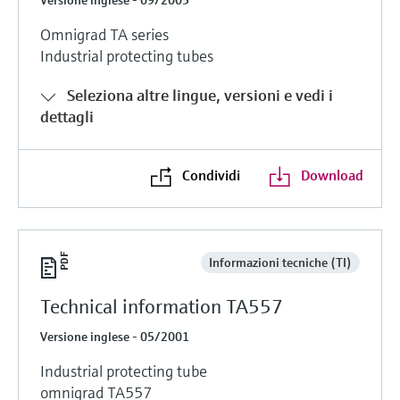
microonde
microonde
dell'eccellenza operativa e dei
Omnigrad TA series
Accesso a Device Viewer
modelli decisionali
Memosens technology
Industrial protecting tubes
Misura del livello tramite la misura
Trova informazioni e documentazione
specifiche sul prodotto
della pressione
Seleziona altre lingue, versioni e vedi i
Visualizza tutti
dettagli
Trova i ricambi giusti
Visualizza tutti
Trova i ricambi per codice prodotto, codice
ordine o numero di serie
Condividi
Download
Informazioni tecniche (TI)
Technical information TA557
Versione inglese - 05/2001
Industrial protecting tube
omnigrad TA557