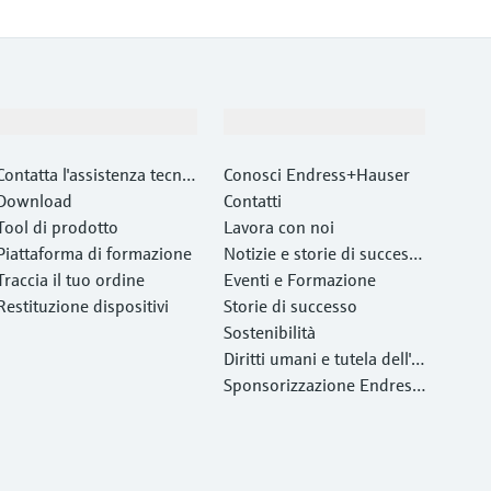
Supporta
La società
Contatta l'assistenza tecnic
Conosci Endress+Hauser
a
Download
Contatti
Tool di prodotto
Lavora con noi
Piattaforma di formazione
Notizie e storie di success
Traccia il tuo ordine
o
Eventi e Formazione
Restituzione dispositivi
Storie di successo
Sostenibilità
Diritti umani e tutela dell'a
mbiente
Sponsorizzazione Endress
+Hauser