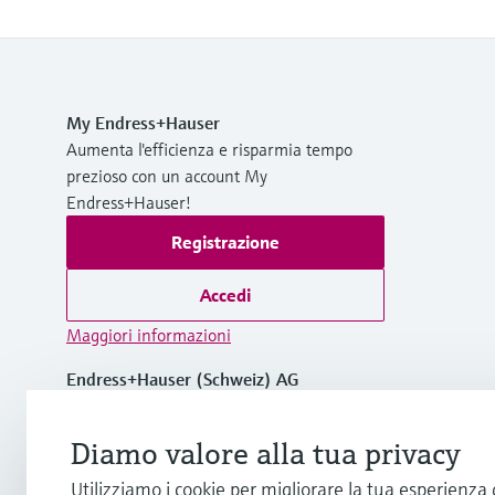
My Endress+Hauser
Aumenta l'efficienza e risparmia tempo
prezioso con un account My
Endress+Hauser!
Registrazione
Accedi
Maggiori informazioni
Endress+Hauser (Schweiz) AG
Svizzera
Diamo valore alla tua privacy
+41 61 715 7575
Utilizziamo i cookie per migliorare la tua esperienza