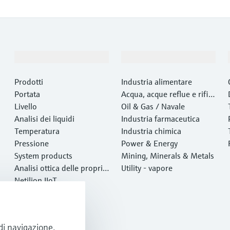
Prodotti e servizi
Industrie
Prodotti
Industria alimentare
Portata
Acqua, acque reflue e rifiut
Livello
i
Oil & Gas / Navale
Analisi dei liquidi
Industria farmaceutica
Temperatura
Industria chimica
Pressione
Power & Energy
System products
Mining, Minerals & Metals
Analisi ottica delle proprie
Utility - vapore
tà chimiche
Netilion IIoT
Software
Prodotti in evidenza
Tool di prodotto
 di navigazione,
Services