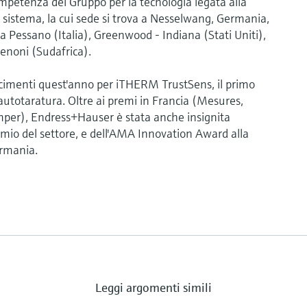
mpetenza del Gruppo per la tecnologia legata alla
i sistema, la cui sede si trova a Nesselwang, Germania,
i a Pessano (Italia), Greenwood - Indiana (Stati Uniti),
enoni (Sudafrica).
scimenti quest'anno per iTHERM TrustSens, il primo
totaratura. Oltre ai premi in Francia (Mesures,
mper), Endress+Hauser è stata anche insignita
o del settore, e dell'AMA Innovation Award alla
rmania.
Leggi argomenti simili