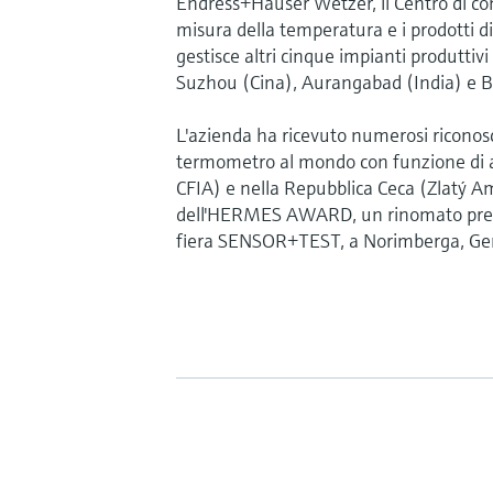
Endress+Hauser Wetzer, il Centro di co
misura della temperatura e i prodotti d
gestisce altri cinque impianti produttiv
Suzhou (Cina), Aurangabad (India) e B
L'azienda ha ricevuto numerosi ricono
termometro al mondo con funzione di au
CFIA) e nella Repubblica Ceca (Zlatý A
dell'HERMES AWARD, un rinomato premi
fiera SENSOR+TEST, a Norimberga, Ge