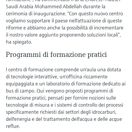
microonde
microonde
Saudi Arabia Mohammed Abdellah durante la
dell'eccellenza operativa e dei
Accesso a Device Viewer
cerimonia di inaugurazione. “Con questo nuovo centro
modelli decisionali
Memosens technology
Misura del livello tramite la misura
vogliamo supportare il paese nell'attuazione di queste
Trova informazioni e documentazione
specifiche sul prodotto
della pressione
riforme e abbiamo anche la possibilità di incrementare
Visualizza tutti
il nostro valore aggiunto proponendo soluzioni locali”,
Trova i ricambi giusti
ha spiegato.
Visualizza tutti
Trova i ricambi per codice prodotto, codice
Programmi di formazione pratici
ordine o numero di serie
l centro di formazione comprende un'aula una dotata
di tecnologie interattive, un'officina riccamente
equipaggiata e un laboratorio di formazione dedicato ai
bus di campo. Qui vengono proposti programmi di
formazione pratici, pensati per fornire nozioni sulle
tecnologie di misura e i sistemi di controllo dei processi
specificamente richiesti dai settori degli idrocarburi,
dell'energia e del trattamento dell'acqua e delle acque
reflue.