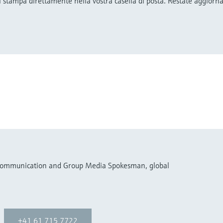
 stampa direttamente nella vostra casella di posta. Restate aggiornat
 Communication and Group Media Spokesman, global
+41 61 715 7722