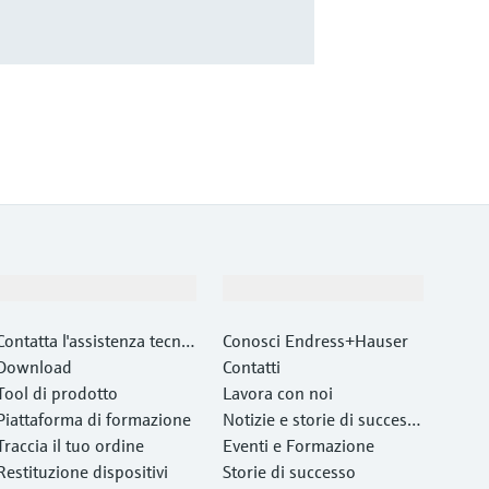
Supporta
La società
Contatta l'assistenza tecnic
Conosci Endress+Hauser
a
Download
Contatti
Tool di prodotto
Lavora con noi
Piattaforma di formazione
Notizie e storie di success
Traccia il tuo ordine
o
Eventi e Formazione
Restituzione dispositivi
Storie di successo