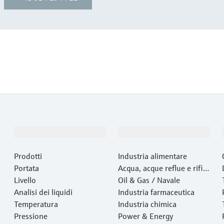
Prodotti e servizi
Industrie
Prodotti
Industria alimentare
Portata
Acqua, acque reflue e rifiut
Livello
i
Oil & Gas / Navale
Analisi dei liquidi
Industria farmaceutica
Temperatura
Industria chimica
Pressione
Power & Energy