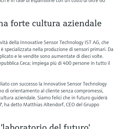
ach è in fase di espansione con un costo di oltre 60
a forte cultura aziendale
vità della Innovative Sensor Technology IST AG, che
 specializzata nella produzione di sensori primari. Da
plicato e le vendite sono aumentate di dieci volte.
epubblica Ceca; impiega più di 400 persone in tutto il
liato con successo la Innovative Sensor Technology
mo di orientamento al cliente senza compromessi,
ltura aziendale. Siamo felici che in futuro guiderà
vi", ha detto Matthias Altendorf, CEO del Gruppo
'laboratorio del futuro'